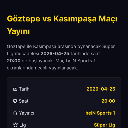
Göztepe vs Kasımpaşa Maçı
Yayını
Göztepe ile Kasımpaşa arasında oynanacak Süper
Lig mücadelesi
2026-04-25
tarihinde saat
20:00
'de başlayacak. Maç beIN Sports 1
ekranlarından canlı yayınlanacak.
📅 Tarih
2026-04-25
⏰ Saat
20:00
📺 Yayıncı
beIN Sports 1
🏆 Lig
Süper Lig