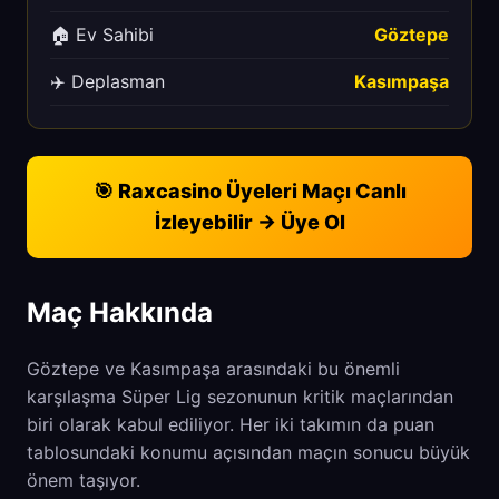
🏠 Ev Sahibi
Göztepe
✈️ Deplasman
Kasımpaşa
🎯 Raxcasino Üyeleri Maçı Canlı
İzleyebilir → Üye Ol
Maç Hakkında
Göztepe ve Kasımpaşa arasındaki bu önemli
karşılaşma Süper Lig sezonunun kritik maçlarından
biri olarak kabul ediliyor. Her iki takımın da puan
tablosundaki konumu açısından maçın sonucu büyük
önem taşıyor.