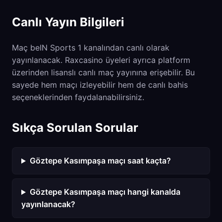
Canlı Yayın Bilgileri
Maç beIN Sports 1 kanalından canlı olarak
yayınlanacak. Raxcasino üyeleri ayrıca platform
üzerinden lisanslı canlı maç yayınına erişebilir. Bu
sayede hem maçı izleyebilir hem de canlı bahis
seçeneklerinden faydalanabilirsiniz.
Sıkça Sorulan Sorular
Göztepe Kasımpaşa maçı saat kaçta?
Göztepe Kasımpaşa maçı hangi kanalda
yayınlanacak?