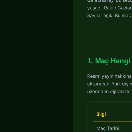
Galatasaray, bu sez
yaşadı. Rakip Gazian
Sayılar açık: Bu maç
1. Maç Hangi 
Resmi yayın hakkına
aktaracak. Yurt dış
üzerinden dijital iz
Bilgi
Maç Tarihi