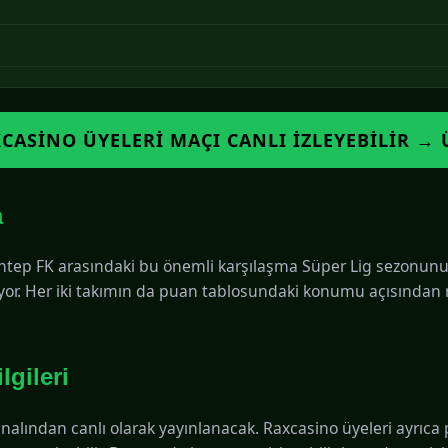
XCASINO ÜYELERI MAÇI CANLI İZLEYEBILIR → 
a
ntep FK arasındaki bu önemli karşılaşma Süper Lig sezonunu
iliyor. Her iki takımın da puan tablosundaki konumu açısınd
lgileri
nalından canlı olarak yayınlanacak. Raxcasino üyeleri ayrıca