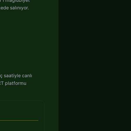
a 1 mağlubiyet
ede salınıyor.
.
ç saatiyle canlı
CT platformu