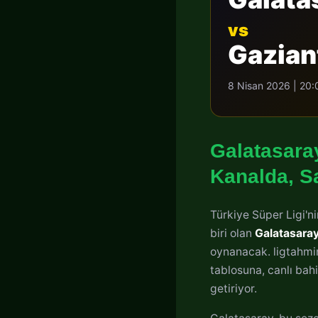
vs
Gazian
8 Nisan 2026 | 20:
Galatasara
Kanalda, Sa
Türkiye Süper Ligi'
biri olan
Galatasaray
oynanacak. ligtahmin
tablosuna, canlı bahi
getiriyor.