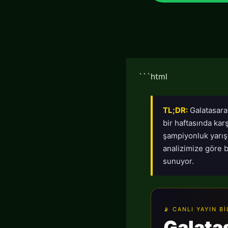
```html
TL;DR:
Galatasara
bir haftasında kar
şampiyonluk yarışı
analizimize göre b
sunuyor.
📡 CANLI YAYIN Bİ
Galata