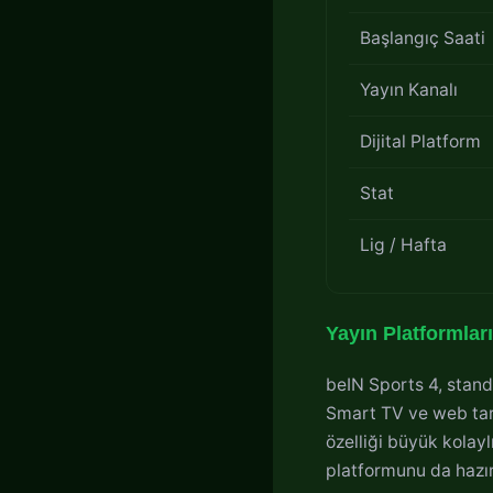
Başlangıç Saati
Yayın Kanalı
Dijital Platform
Stat
Lig / Hafta
Yayın Platformları
beIN Sports 4, stan
Smart TV ve web tara
özelliği büyük kolay
platformunu da hazır 