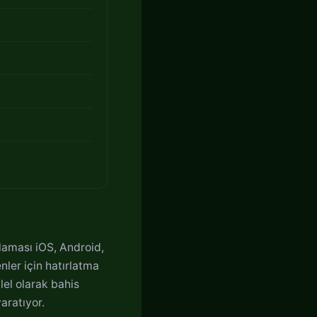
laması iOS, Android,
ler için hatırlatma
lel olarak bahis
aratıyor.