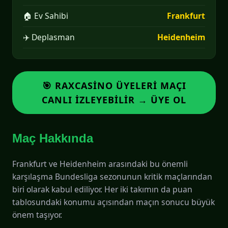
🏠 Ev Sahibi
Frankfurt
✈️ Deplasman
Heidenheim
🎯 RAXCASINO ÜYELERI MAÇI
CANLI İZLEYEBILIR → ÜYE OL
Maç Hakkında
Frankfurt ve Heidenheim arasındaki bu önemli
karşılaşma Bundesliga sezonunun kritik maçlarından
biri olarak kabul ediliyor. Her iki takımın da puan
tablosundaki konumu açısından maçın sonucu büyük
önem taşıyor.