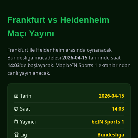
Frankfurt vs Heidenheim
Maçı Yayını
Frankfurt ile Heidenheim arasında oynanacak
Bundesliga mücadelesi
2026-04-15
tarihinde saat
14:03
'de başlayacak. Maç beIN Sports 1 ekranlarından
canlı yayınlanacak.
📅 Tarih
2026-04-15
⏰ Saat
14:03
📺 Yayıncı
beIN Sports 1
🏆 Lig
Bundesliga