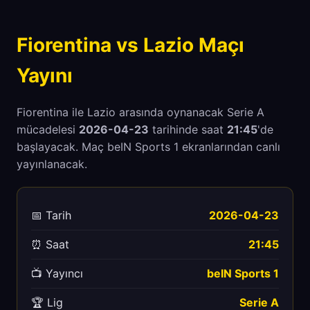
Fiorentina vs Lazio Maçı
Yayını
Fiorentina ile Lazio arasında oynanacak Serie A
mücadelesi
2026-04-23
tarihinde saat
21:45
'de
başlayacak. Maç beIN Sports 1 ekranlarından canlı
yayınlanacak.
📅 Tarih
2026-04-23
⏰ Saat
21:45
📺 Yayıncı
beIN Sports 1
🏆 Lig
Serie A