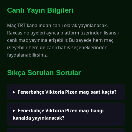
Canlı Yayın Bilgileri
Maç TRT kanalından canlı olarak yayınlanacak.
Raxcasino üyeleri ayrıca platform üzerinden lisanslı
canlı maç yayınına erişebilir. Bu sayede hem maçı
izleyebilir hem de canlı bahis seçeneklerinden
faydalanabilirsiniz.
Sıkça Sorulan Sorular
Fenerbahçe Viktoria Plzen maçı saat kaçta?
Fenerbahçe Viktoria Plzen maçı hangi
kanalda yayınlanacak?