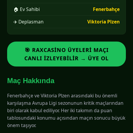
🏠 Ev Sahibi
Fenerbahçe
✈️ Deplasman
Viktoria Plzen
🎯 RAXCASINO ÜYELERI MAÇI
CANLI İZLEYEBILIR → ÜYE OL
Maç Hakkında
Fenerbahçe ve Viktoria Plzen arasındaki bu önemli
karşılaşma Avrupa Ligi sezonunun kritik maçlarından
biri olarak kabul ediliyor. Her iki takımın da puan
tablosundaki konumu açısından maçın sonucu büyük
önem taşıyor.