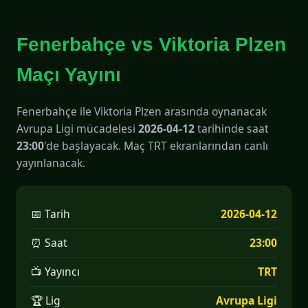
Fenerbahçe vs Viktoria Plzen
Maçı Yayını
Fenerbahçe ile Viktoria Plzen arasında oynanacak
Avrupa Ligi mücadelesi
2026-04-12
tarihinde saat
23:00
'de başlayacak. Maç TRT ekranlarından canlı
yayınlanacak.
📅 Tarih
2026-04-12
⏰ Saat
23:00
📺 Yayıncı
TRT
🏆 Lig
Avrupa Ligi