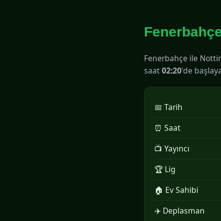
Fenerbahçe
Fenerbahçe ile Nott
saat
02:20
'de başlay
📅 Tarih
⏰ Saat
📺 Yayıncı
🏆 Lig
🏠 Ev Sahibi
✈️ Deplasman