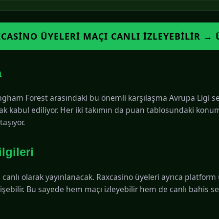
XCASINO ÜYELERI MAÇI CANLI İZLEYEBILIR → 
a
gham Forest arasındaki bu önemli karşılaşma Avrupa Ligi se
rak kabul ediliyor. Her iki takımın da puan tablosundaki kon
aşıyor.
lgileri
canlı olarak yayınlanacak. Raxcasino üyeleri ayrıca platform 
işebilir. Bu sayede hem maçı izleyebilir hem de canlı bahis 