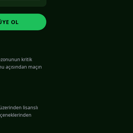
ÜYE OL
zonunun kritik
umu açısından maçın
üzerinden lisanslı
seçeneklerinden