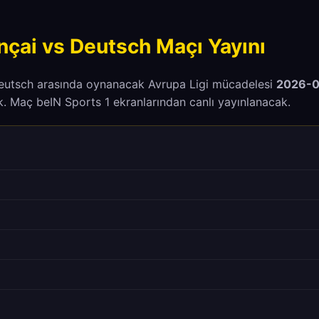
nçai vs Deutsch Maçı Yayını
 Deutsch arasında oynanacak Avrupa Ligi mücadelesi
2026-
. Maç beIN Sports 1 ekranlarından canlı yayınlanacak.