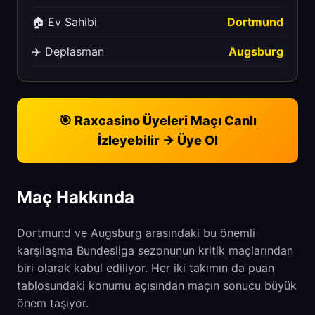
🏠 Ev Sahibi
Dortmund
✈️ Deplasman
Augsburg
🎯 Raxcasino Üyeleri Maçı Canlı
İzleyebilir → Üye Ol
Maç Hakkında
Dortmund ve Augsburg arasındaki bu önemli
karşılaşma Bundesliga sezonunun kritik maçlarından
biri olarak kabul ediliyor. Her iki takımın da puan
tablosundaki konumu açısından maçın sonucu büyük
önem taşıyor.