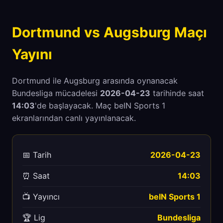
Dortmund vs Augsburg Maçı
Yayını
Dortmund ile Augsburg arasında oynanacak
Bundesliga mücadelesi
2026-04-23
tarihinde saat
14:03
'de başlayacak. Maç beIN Sports 1
ekranlarından canlı yayınlanacak.
📅 Tarih
2026-04-23
⏰ Saat
14:03
📺 Yayıncı
beIN Sports 1
🏆 Lig
Bundesliga