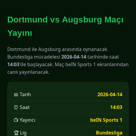
Dortmund vs Augsburg Maçı
Yayını
Dortmund ile Augsburg arasında oynanacak
Bundesliga mücadelesi
2026-04-14
tarihinde saat
14:03
'de başlayacak. Maç beIN Sports 1 ekranlarından
canlı yayınlanacak.
📅 Tarih
2026-04-14
⏰ Saat
14:03
📺 Yayıncı
beIN Sports 1
🏆 Lig
Bundesliga