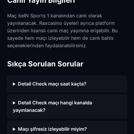
Canlı Yayın Bilgileri
Maç beIN Sports 1 kanalından canlı olarak
yayınlanacak. Raxcasino üyeleri ayrıca platform
üzerinden lisanslı canlı maç yayınına erişebilir. Bu
sayede hem maçı izleyebilir hem de canlı bahis
seçeneklerinden faydalanabilirsiniz.
Sıkça Sorulan Sorular
Detail Check maçı saat kaçta?
Detail Check maçı hangi kanalda
yayınlanacak?
Maçı şifresiz izleyebilir miyim?