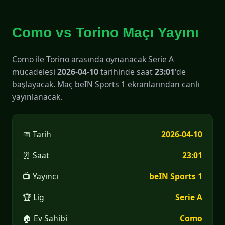
Como vs Torino Maçı Yayını
Como ile Torino arasında oynanacak Serie A
mücadelesi
2026-04-10
tarihinde saat
23:01
'de
başlayacak. Maç beIN Sports 1 ekranlarından canlı
yayınlanacak.
📅 Tarih
2026-04-10
⏰ Saat
23:01
📺 Yayıncı
beIN Sports 1
🏆 Lig
Serie A
🏠 Ev Sahibi
Como