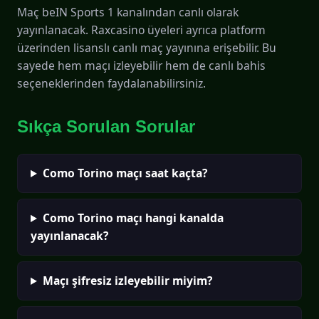
Maç beIN Sports 1 kanalından canlı olarak
yayınlanacak. Raxcasino üyeleri ayrıca platform
üzerinden lisanslı canlı maç yayınına erişebilir. Bu
sayede hem maçı izleyebilir hem de canlı bahis
seçeneklerinden faydalanabilirsiniz.
Sıkça Sorulan Sorular
Como Torino maçı saat kaçta?
Como Torino maçı hangi kanalda
yayınlanacak?
Maçı şifresiz izleyebilir miyim?