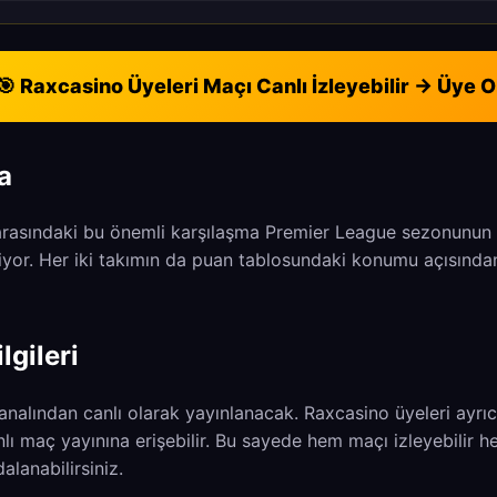
🎯 Raxcasino Üyeleri Maçı Canlı İzleyebilir → Üye O
a
arasındaki bu önemli karşılaşma Premier League sezonunun 
iliyor. Her iki takımın da puan tablosundaki konumu açısınd
lgileri
nalından canlı olarak yayınlanacak. Raxcasino üyeleri ayrı
nlı maç yayınına erişebilir. Bu sayede hem maçı izleyebilir h
lanabilirsiniz.