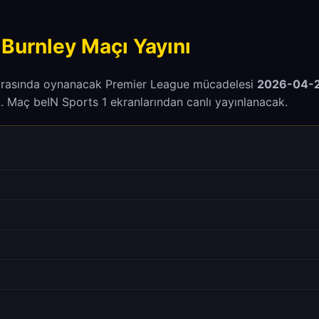
Burnley Maçı Yayını
 arasında oynanacak Premier League mücadelesi
2026-04-
. Maç beIN Sports 1 ekranlarından canlı yayınlanacak.