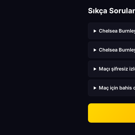
Sıkça Sorula
Chelsea Burnle
Chelsea Burnle
Maçı şifresiz iz
Maç için bahis 