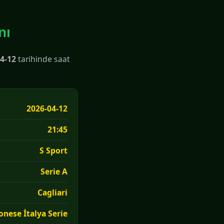
nı
4-12
tarihinde saat
2026-04-12
21:45
S Sport
Serie A
Cagliari
nese İtalya Serie