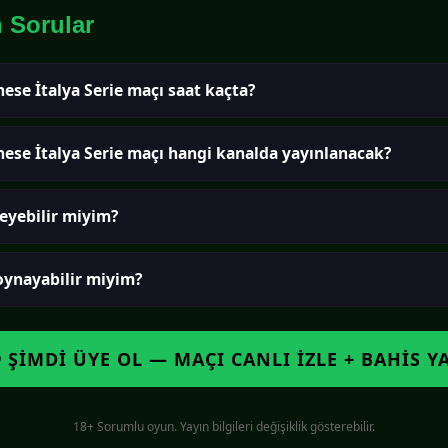
 Sorular
ese İtalya Serie maçı saat kaçta?
ese İtalya Serie maçı hangi kanalda yayınlanacak?
leyebilir miyim?
oynayabilir miyim?
 ŞIMDI ÜYE OL — MAÇI CANLI İZLE + BAHIS Y
18+ Sorumlu oyun. Yayın bilgileri değişiklik gösterebilir.