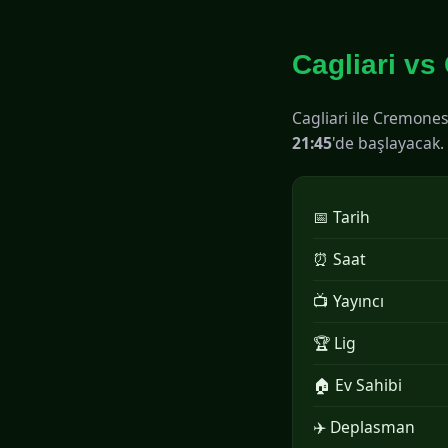
Cagliari vs
Cagliari ile Cremone
21:45
'de başlayacak.
📅 Tarih
⏰ Saat
📺 Yayıncı
🏆 Lig
🏠 Ev Sahibi
✈️ Deplasman