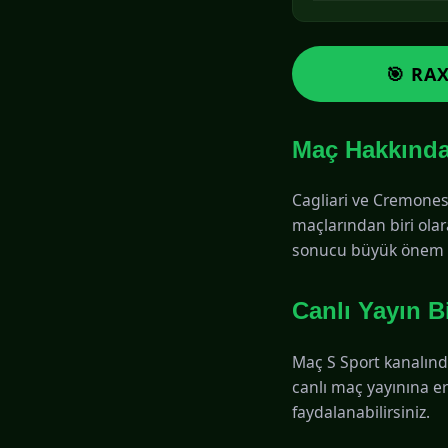
🎯 RA
Maç Hakkınd
Cagliari ve Cremones
maçlarından biri ola
sonucu büyük önem t
Canlı Yayın Bi
Maç S Sport kanalında
canlı maç yayınına er
faydalanabilirsiniz.