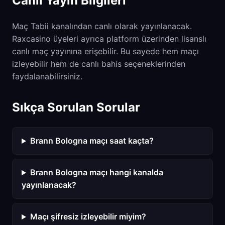
Canlı Yayın Bilgileri
Maç Tabii kanalından canlı olarak yayınlanacak.
Raxcasino üyeleri ayrıca platform üzerinden lisanslı
canlı maç yayınına erişebilir. Bu sayede hem maçı
izleyebilir hem de canlı bahis seçeneklerinden
faydalanabilirsiniz.
Sıkça Sorulan Sorular
Brann Bologna maçı saat kaçta?
Brann Bologna maçı hangi kanalda
yayınlanacak?
Maçı şifresiz izleyebilir miyim?