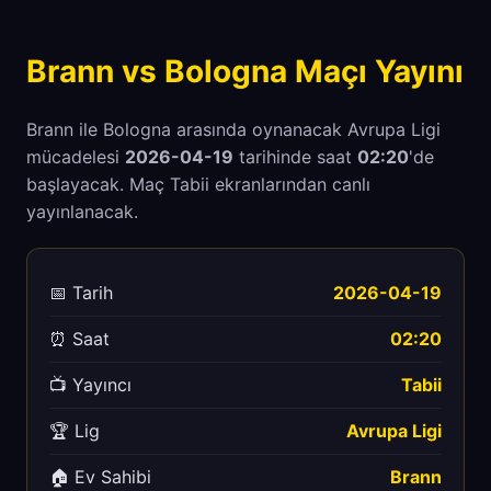
Brann vs Bologna Maçı Yayını
Brann ile Bologna arasında oynanacak Avrupa Ligi
mücadelesi
2026-04-19
tarihinde saat
02:20
'de
başlayacak. Maç Tabii ekranlarından canlı
yayınlanacak.
📅 Tarih
2026-04-19
⏰ Saat
02:20
📺 Yayıncı
Tabii
🏆 Lig
Avrupa Ligi
🏠 Ev Sahibi
Brann