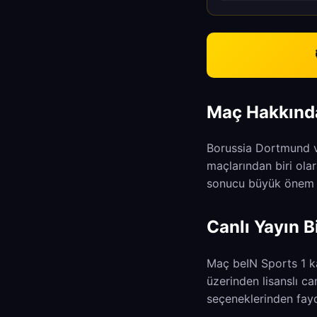
Maç Hakkınd
Borussia Dortmund v
maçlarından biri ola
sonucu büyük önem t
Canlı Yayın Bi
Maç beIN Sports 1 ka
üzerinden lisanslı ca
seçeneklerinden fayda