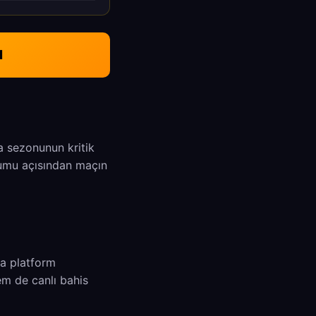
l
 sezonunun kritik
numu açısından maçın
ca platform
em de canlı bahis