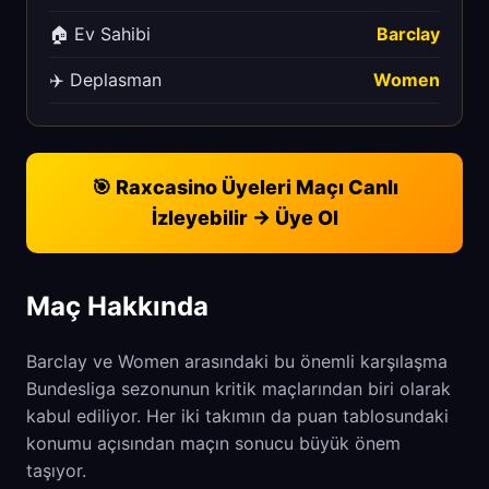
🏠 Ev Sahibi
Barclay
✈️ Deplasman
Women
🎯 Raxcasino Üyeleri Maçı Canlı
İzleyebilir → Üye Ol
Maç Hakkında
Barclay ve Women arasındaki bu önemli karşılaşma
Bundesliga sezonunun kritik maçlarından biri olarak
kabul ediliyor. Her iki takımın da puan tablosundaki
konumu açısından maçın sonucu büyük önem
taşıyor.