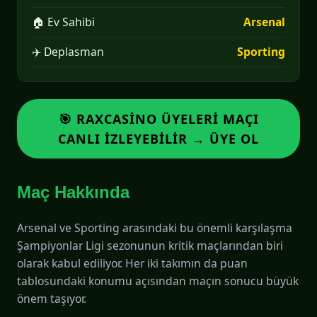
🏠 Ev Sahibi
Arsenal
✈️ Deplasman
Sporting
🎯 RAXCASINO ÜYELERI MAÇI
CANLI İZLEYEBILIR → ÜYE OL
Maç Hakkında
Arsenal ve Sporting arasındaki bu önemli karşılaşma
Şampiyonlar Ligi sezonunun kritik maçlarından biri
olarak kabul ediliyor. Her iki takımın da puan
tablosundaki konumu açısından maçın sonucu büyük
önem taşıyor.