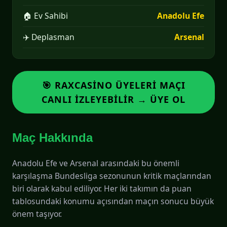
🏠 Ev Sahibi
Anadolu Efe
✈️ Deplasman
Arsenal
🎯 RAXCASINO ÜYELERI MAÇI
CANLI İZLEYEBILIR → ÜYE OL
Maç Hakkında
Anadolu Efe ve Arsenal arasındaki bu önemli
karşılaşma Bundesliga sezonunun kritik maçlarından
biri olarak kabul ediliyor. Her iki takımın da puan
tablosundaki konumu açısından maçın sonucu büyük
önem taşıyor.