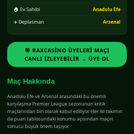
🏠 Ev Sahibi
Anadolu Efe
✈️ Deplasman
Arsenal
🎯 RAXCASINO ÜYELERI MAÇI
CANLI İZLEYEBILIR → ÜYE OL
Maç Hakkında
Anadolu Efe ve Arsenal arasındaki bu önemli
karşılaşma Premier League sezonunun kritik
maçlarından biri olarak kabul ediliyor. Her iki takımın
da puan tablosundaki konumu açısından maçın
sonucu büyük önem taşıyor.