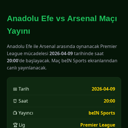
Anadolu Efe vs Arsenal Maçı
Yayını
Anadolu Efe ile Arsenal arasında oynanacak Premier
League mücadelesi
2026-04-09
tarihinde saat
20:00
'de başlayacak. Maç beIN Sports ekranlarından
canlı yayınlanacak.
📅 Tarih
2026-04-09
⏰ Saat
20:00
📺 Yayıncı
beIN Sports
🏆 Lig
Premier League