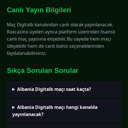
Canlı Yayın Bilgileri
Maç Digitalb kanalından canlı olarak yayınlanacak.
Raxcasino üyeleri ayrıca platform üzerinden lisanslı
canlı maç yayınına erişebilir. Bu sayede hem maçı
izleyebilir hem de canlı bahis seçeneklerinden
faydalanabilirsiniz.
Sıkça Sorulan Sorular
Albania Digitalb maçı saat kaçta?
Albania Digitalb maçı hangi kanalda
yayınlanacak?