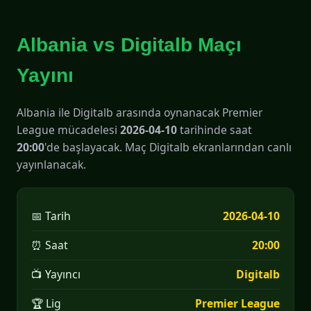
Albania vs Digitalb Maçı
Yayını
Albania ile Digitalb arasında oynanacak Premier
League mücadelesi
2026-04-10
tarihinde saat
20:00
'de başlayacak. Maç Digitalb ekranlarından canlı
yayınlanacak.
📅 Tarih
2026-04-10
⏰ Saat
20:00
📺 Yayıncı
Digitalb
🏆 Lig
Premier League