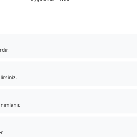
rdır.
irsiniz.
nımlanır.
r.