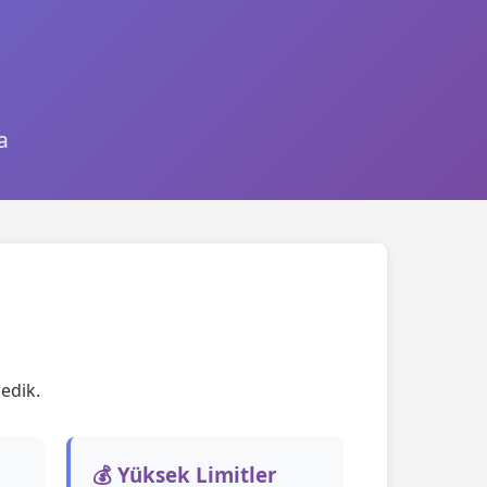
a
ledik.
💰 Yüksek Limitler