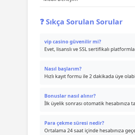
❓ Sıkça Sorulan Sorular
vip casino güvenilir mi?
Evet, lisanslı ve SSL sertifikalı platformla
Nasıl başlarım?
Hızlı kayıt formu ile 2 dakikada üye olabil
Bonuslar nasıl alınır?
İlk üyelik sonrası otomatik hesabınıza ta
Para çekme süresi nedir?
Ortalama 24 saat içinde hesabınıza geçe