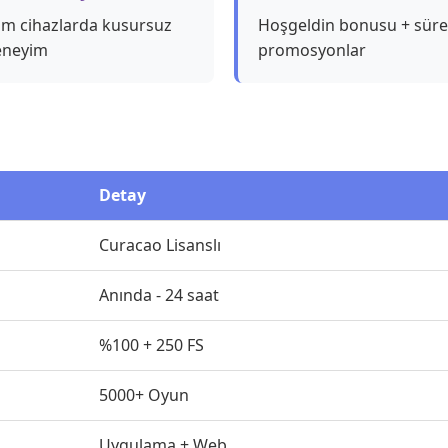
m cihazlarda kusursuz
Hoşgeldin bonusu + süre
eneyim
promosyonlar
Detay
Curacao Lisanslı
Anında - 24 saat
%100 + 250 FS
5000+ Oyun
Uygulama + Web