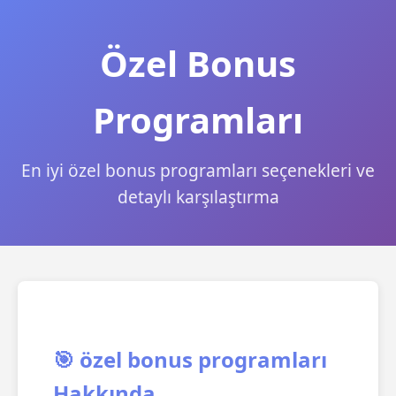
Özel Bonus
Programları
En iyi özel bonus programları seçenekleri ve
detaylı karşılaştırma
🎯 özel bonus programları
Hakkında