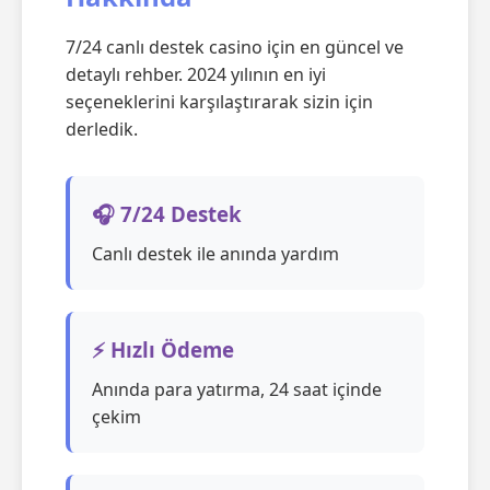
7/24 canlı destek casino için en güncel ve
detaylı rehber. 2024 yılının en iyi
seçeneklerini karşılaştırarak sizin için
derledik.
🎧 7/24 Destek
Canlı destek ile anında yardım
⚡ Hızlı Ödeme
Anında para yatırma, 24 saat içinde
çekim