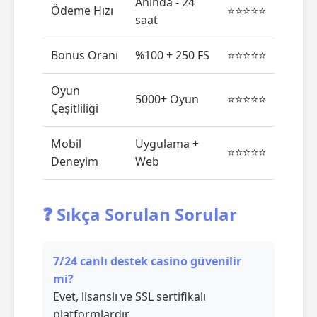
Anında - 24
Ödeme Hızı
⭐⭐⭐⭐⭐
saat
Bonus Oranı
%100 + 250 FS
⭐⭐⭐⭐⭐
Oyun
5000+ Oyun
⭐⭐⭐⭐⭐
Çeşitliliği
Mobil
Uygulama +
⭐⭐⭐⭐⭐
Deneyim
Web
❓ Sıkça Sorulan Sorular
7/24 canlı destek casino güvenilir
mi?
Evet, lisanslı ve SSL sertifikalı
platformlardır.