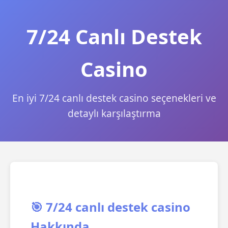
7/24 Canlı Destek
Casino
En iyi 7/24 canlı destek casino seçenekleri ve
detaylı karşılaştırma
🎯 7/24 canlı destek casino
Hakkında