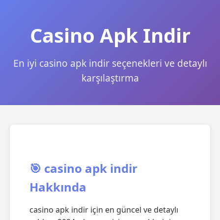
Casino Apk Indir
En iyi casino apk indir seçenekleri ve detaylı
karşılaştırma
🎯 casino apk indir
Hakkında
casino apk indir için en güncel ve detaylı