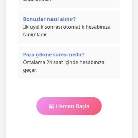
Bonuslar nasıl alınır?
İlk üyelik sonrası otomatik hesabınıza
tanımlanır.
Para çekme süresi nedir?
Ortalama 24 saat içinde hesabınıza
geçer.
🎰 Hemen Başla