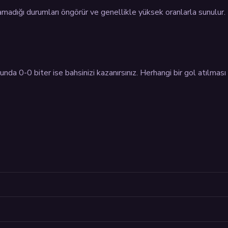
tamadığı durumları öngörür ve genellikle yüksek oranlarla sunulur.
da 0-0 biter ise bahsinizi kazanırsınız. Herhangi bir gol atılması