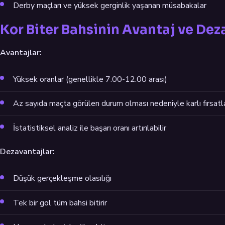
Derby maçları ve yüksek gerginlik yaşanan müsabakalar
Kor Biter Bahsinin Avantaj ve Dez
Avantajlar:
Yüksek oranlar (genellikle 7.00-12.00 arası)
Az sayıda maçta görülen durum olması nedeniyle karlı fırsatl
İstatistiksel analiz ile başarı oranı artırılabilir
Dezavantajlar:
Düşük gerçekleşme olasılığı
Tek bir gol tüm bahsi bitirir