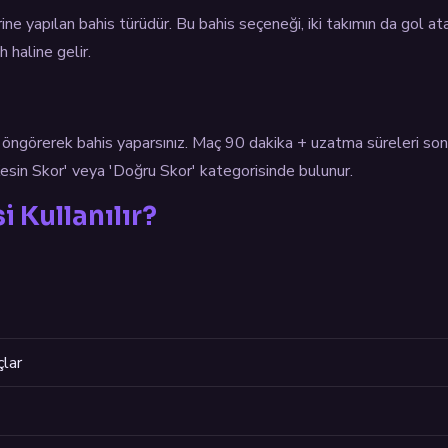
ine yapılan bahis türüdür. Bu bahis seçeneği, iki takımın da gol a
h haline gelir.
 öngörerek bahis yaparsınız. Maç 90 dakika + uzatma süreleri sonun
Kesin Skor' veya 'Doğru Skor' kategorisinde bulunur.
i Kullanılır?
çlar