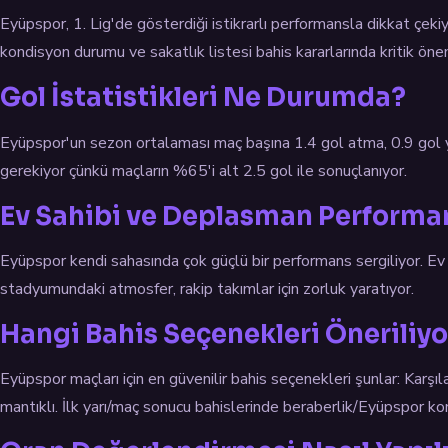
Eyüpspor, 1. Lig'de gösterdiği istikrarlı performansla dikkat çek
kondisyon durumu ve sakatlık listesi bahis kararlarında kritik öne
Gol İstatistikleri Ne Durumda?
Eyüpspor'un sezon ortalaması maç başına 1.4 gol atma, 0.9 gol yem
gerekiyor çünkü maçların %65'i alt 2.5 gol ile sonuçlanıyor.
Ev Sahibi ve Deplasman Performan
Eyüpspor kendi sahasında çok güçlü bir performans sergiliyor.
stadyumundaki atmosfer, rakip takımlar için zorluk yaratıyor.
Hangi Bahis Seçenekleri Öneriliyo
Eyüpspor maçları için en güvenilir bahis seçenekleri şunlar: Karşıl
mantıklı. İlk yarı/maç sonucu bahislerinde beraberlik/Eyüpspor k