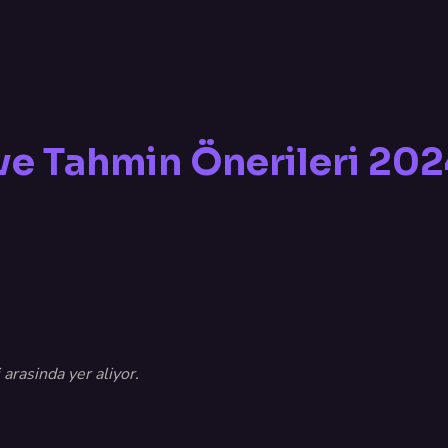
 ve Tahmin Önerileri 20
 arasinda yer aliyor.