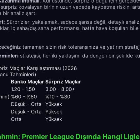
azanma İhtimali.
Adı üstünde, sürpriz olduğu için gerçekleş
 sürpriz kovalayan birinin uzun vadede kaybetme riskini artırı
 bir analiz şart.
rt:
Sürprizleri yakalamak, sadece şansa değil, detaylı analiz
lar, iç saha/dış saha performansı, hatta hava koşulları bile bi
çeceğiniz tamamen sizin risk toleransınıza ve yatırım strate
ahminleri
stratejisi, her iki yaklaşımı da dengeli bir şekilde ku
riz Maçlar Karşılaştırması (2026
onu Tahminleri)
Banko Maçlar
Sürpriz Maçlar
1.20 - 1.50
3.00 - 8.00+
ini)
%60 - %80
%10 - %30
Düşük - Orta
Yüksek
Düşük - Orta
Yüksek
Orta
Yüksek
ahmin: Premier League Dışında Hangi Ligler