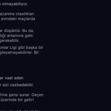
e olmayabiliyor.
azanma olasılıkları
n evindeki maçlarda
r düşüktür. Bu da,
ği anlamına gelir.
erekebilir.
nlar Ligi gibi başka bir
leyemeyebilirler. Bir
lar vaat eden
sizi cezbedebilir.
etme şansı sunar. Geçen
zerinde bir getiri