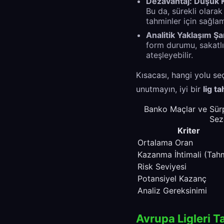
Dezavantaj: Düşük K
Bu da, sürekli olarak
tahminler için sağlam
Analitik Yaklaşım Şa
form durumu, sakatlık
ateşleyebilir.
Kısacası, hangi yolu se
unutmayın, iyi bir
lig t
Banko Maçlar ve Sürp
Sez
Kriter
Ortalama Oran
Kazanma İhtimali (Tahm
Risk Seviyesi
Potansiyel Kazanç
Analiz Gereksinimi
Avrupa Ligleri T