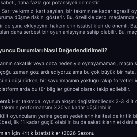
isabeti, daha fazla gol potansiyeli demektir.
:
Sarı ve kırmızı kart sayıları, bir takımın ne kadar agresif o
ruma düşme riskini gösterir. Bu, özellikle derbi maçlarında ço
r de şunu ekleyeyim, hakemlerin istatistikleri de önemli. B
ıları daha serbest bir oyun anlayışına sahip olabilir. Bu, ma
yuncu Durumları Nasıl Değerlendirilmeli?
cularının sakatlık veya ceza nedeniyle oynayamaması, maçın
iyi çoğu zaman göz ardı ediyoruz ama bu çok büyük bir hata. 
ünü düşürürken, bir savunmacının yokluğu rakip forvetler için
latformlarda bu tür bilgiler güncel olarak takip edilebilir.
nemi:
Her takımda, oyunun akışını değiştirebilecek 2-3 kilit
 takımın performansını %20'ye kadar düşürebilir.
Kilit oyuncuların yerine geçen yedeklerin kalitesi de kritik b
esi, ilk 11 kadar güçlü olabilir, bu da sakatlıkların etkisini a
arı İçin Kritik İstatistikler (2026 Sezonu