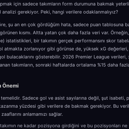
pmak için sadece takımların form durumuna bakmak yeterli
 analizi gerekiyor. Peki, hangi verilere odaklanmalıyız?
öre, şu an en çok gördüğüm hata, sadece puan tablosuna b
örünen kısmı. Altta yatan çok daha fazla veri var. Örneğin
 istatistikleri, bir takımın gerçek performansını skor tabel
 gol atmakta zorlanıyor gibi görünse de, yüksek xG değerleri,
gol bulacaklarını gösterebilir. 2026 Premier League verileri
nan takımların, sonraki haftalarda ortalama %15 daha fazla
in Önemi
in temelidir. Sadece gol ve asist sayılarına değil, şut isabeti,
azanma yüzdesi gibi verilere de bakmak gerekiyor. Bu veril
 zaaflarını anlamamızı sağlar.
takımın ne kadar pozisyona girdiğini ve bu pozisyonları ne k