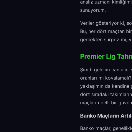
analiz uzmanı kimliğimle
sunuyorum.
Veriler gösteriyor ki, 
Bu, her dört maçtan bir
gerçekten sürpriz mi, 
Premier Lig Tahm
Şimdi gelelim can alıcı
oranları mı kovalamalı
yaklaşımın da kendine g
dört sıradaki takımları
maçların belli bir güven
Banko Maçların Artıla
Banko maçlar, genellikle