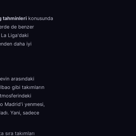
ig tahminleri
konusunda
glerde de benzer
 La Liga'daki
enden daha iyi
devin arasındaki
lbao gibi takımların
atmosferindeki
co Madrid'i yenmesi,
adı. Yani, sadece
 sıra takımları