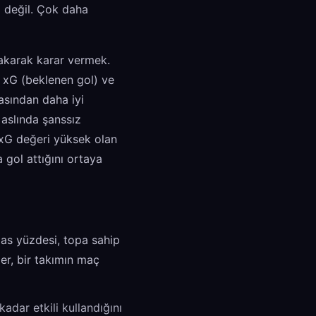
 değil. Çok daha
akarak karar vermek.
, xG (beklenen gol) ve
asından daha iyi
 aslında şanssız
, xG değeri yüksek olan
 gol attığını ortaya
 pas yüzdesi, topa sahip
er, bir takımın maç
adar etkili kullandığını