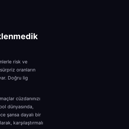
eklenmedik
lerle risk ve
 sürpriz oranların
var. Doğru lig
 maçlar cüzdanınızı
tbol dünyasında,
e şansa dayalı bir
arak, karşılaştırmalı