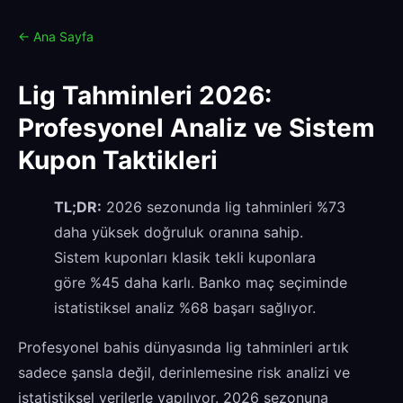
← Ana Sayfa
Lig Tahminleri 2026:
Profesyonel Analiz ve Sistem
Kupon Taktikleri
TL;DR:
2026 sezonunda lig tahminleri %73
daha yüksek doğruluk oranına sahip.
Sistem kuponları klasik tekli kuponlara
göre %45 daha karlı. Banko maç seçiminde
istatistiksel analiz %68 başarı sağlıyor.
Profesyonel bahis dünyasında lig tahminleri artık
sadece şansla değil, derinlemesine risk analizi ve
istatistiksel verilerle yapılıyor. 2026 sezonuna