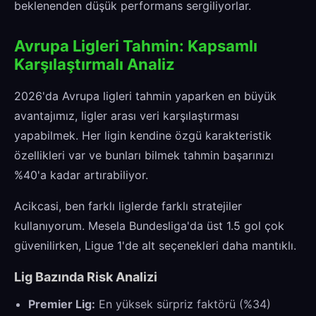
beklenenden düşük performans sergiliyorlar.
Avrupa Ligleri Tahmin: Kapsamlı
Karşılaştırmalı Analiz
2026'da Avrupa ligleri tahmin yaparken en büyük
avantajımız, ligler arası veri karşılaştırması
yapabilmek. Her ligin kendine özgü karakteristik
özellikleri var ve bunları bilmek tahmin başarınızı
%40'a kadar artırabiliyor.
Acikcasi, ben farklı liglerde farklı stratejiler
kullanıyorum. Mesela Bundesliga'da üst 1.5 gol çok
güvenilirken, Ligue 1'de alt seçenekleri daha mantıklı.
Lig Bazında Risk Analizi
Premier Lig:
En yüksek sürpriz faktörü (%34)