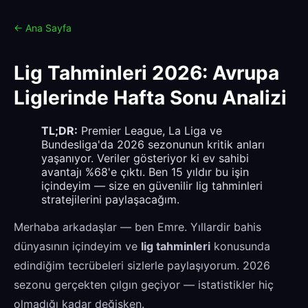
← Ana Sayfa
Lig Tahminleri 2026: Avrupa
Liglerinde Hafta Sonu Analizi
TL;DR:
Premier League, La Liga ve
Bundesliga'da 2026 sezonunun kritik anları
yaşanıyor. Veriler gösteriyor ki ev sahibi
avantajı %68'e çıktı. Ben 15 yıldır bu işin
içindeyim — size en güvenilir lig tahminleri
stratejilerini paylaşacağım.
Merhaba arkadaşlar — ben Emre. Yıllardir bahis
dünyasının içindeyim ve
lig tahminleri
konusunda
edindiğim tecrübeleri sizlerle paylaşıyorum. 2026
sezonu gerçekten çılgın geçiyor — istatistikler hiç
olmadığı kadar değişken.