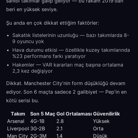
sahibi takımlar galip geliyor — bu rakam 2019'dan
beri en yüksek seviye.
Şu anda en çok dikkat ettiğim faktörler:
Sakatlık listelerinin uzunluğu — bazı takımlarda 8-
9 oyuncu yok
Hava durumu etkisi — özellikle kuzey takımlarında
%23 performans farkı yaratıyor
Hakemler — VAR kararları maç başına ortalama
2,3 kez değişiyor
Dikkat. Manchester City'nin form düşüklüğü devam
ediyor. Son 6 maçta sadece 2 galibiyet — Pep'in en
kötü serisi bu.
Takım
Son 5 Maç
Gol Ortalaması
Güvenilirlik
Arsenal
4G-1B
2.8
Yüksek
Liverpool
3G-2B
2.1
Orta
Man City
2G-3M
1.4
Düşük