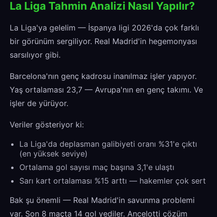
La Liga Tahmin Analizi Nasıl Yapılır?
La Liga'ya gelelim — İspanya ligi 2026'da çok farklı
bir görünüm sergiliyor. Real Madrid'in hegemonyası
sarsılıyor gibi.
Barcelona'nın genç kadrosu inanılmaz işler yapıyor.
Yaş ortalaması 23,7 — Avrupa'nın en genç takımı. Ve
işler de yürüyor.
Veriler gösteriyor ki:
La Liga'da deplasman galibiyeti oranı %31'e çıktı
(en yüksek seviye)
Ortalama gol sayısı maç başına 3,1'e ulaştı
Sarı kart ortalaması %15 arttı — hakemler çok sert
Bak şu önemli — Real Madrid'in savunma problemi
var. Son 8 maçta 14 gol yediler. Ancelotti çözüm