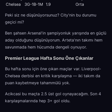
Chelsea
3G-1B-1M
1.9
Orta
Peki siz ne düşünüyorsunuz? City'nin bu durumu
geçici mi?
Ben şahsen Arsenal'in şampiyonluk yarışında en güçlü
aday olduğunu düşünüyorum. Arteta'nın takımı hem
savunmada hem hücumda dengeli oynuyor.
Premier League Hafta Sonu Öne Çıkanlar
Bu hafta sonu için öne çıkan maçlar var. Liverpool-
Chelsea derbisi en kritik karşılaşma — iki takım da
puan kaybetmeye tahammülü yok.
Acikcasi bu maçta 2.5 üst gol oynayacağım. Son 4
karşılaşmalarında hep 3+ gol oldu.