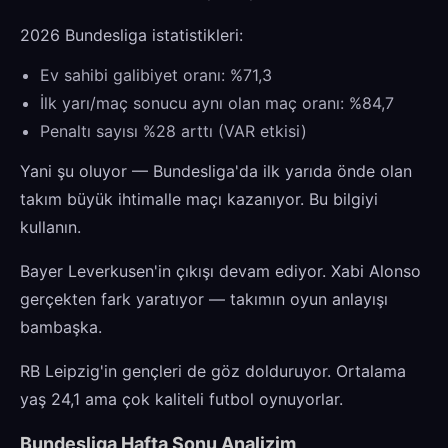
2026 Bundesliga istatistikleri:
Ev sahibi galibiyet oranı: %71,3
İlk yarı/maç sonucu aynı olan maç oranı: %84,7
Penaltı sayısı %28 arttı (VAR etkisi)
Yani şu oluyor — Bundesliga'da ilk yarıda önde olan
takım büyük ihtimalle maçı kazanıyor. Bu bilgiyi
kullanın.
Bayer Leverkusen'in çıkışı devam ediyor. Xabi Alonso
gerçekten fark yaratıyor — takımın oyun anlayışı
bambaşka.
RB Leipzig'in gençleri de göz dolduruyor. Ortalama
yaş 24,1 ama çok kaliteli futbol oynuyorlar.
Bundesliga Hafta Sonu Analizim