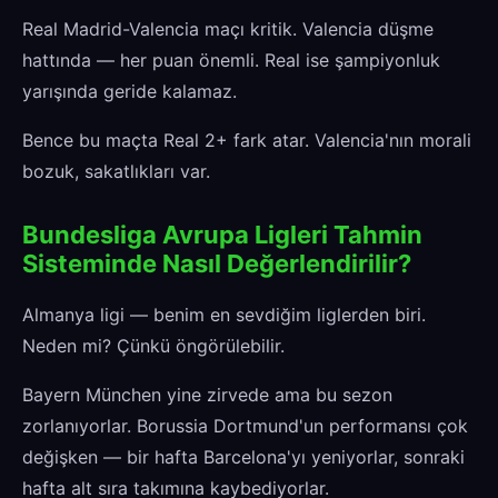
Real Madrid-Valencia maçı kritik. Valencia düşme
hattında — her puan önemli. Real ise şampiyonluk
yarışında geride kalamaz.
Bence bu maçta Real 2+ fark atar. Valencia'nın morali
bozuk, sakatlıkları var.
Bundesliga Avrupa Ligleri Tahmin
Sisteminde Nasıl Değerlendirilir?
Almanya ligi — benim en sevdiğim liglerden biri.
Neden mi? Çünkü öngörülebilir.
Bayern München yine zirvede ama bu sezon
zorlanıyorlar. Borussia Dortmund'un performansı çok
değişken — bir hafta Barcelona'yı yeniyorlar, sonraki
hafta alt sıra takımına kaybediyorlar.