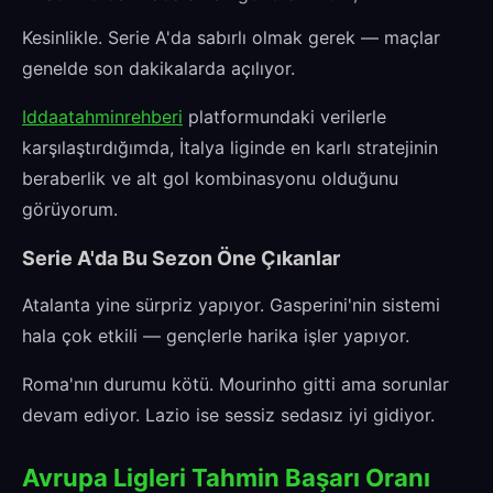
Kesinlikle. Serie A'da sabırlı olmak gerek — maçlar
genelde son dakikalarda açılıyor.
Iddaatahminrehberi
platformundaki verilerle
karşılaştırdığımda, İtalya liginde en karlı stratejinin
beraberlik ve alt gol kombinasyonu olduğunu
görüyorum.
Serie A'da Bu Sezon Öne Çıkanlar
Atalanta yine sürpriz yapıyor. Gasperini'nin sistemi
hala çok etkili — gençlerle harika işler yapıyor.
Roma'nın durumu kötü. Mourinho gitti ama sorunlar
devam ediyor. Lazio ise sessiz sedasız iyi gidiyor.
Avrupa Ligleri Tahmin Başarı Oranı