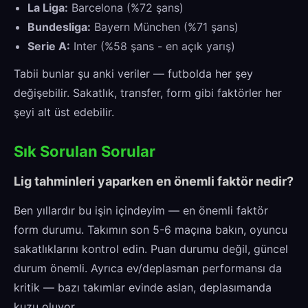
La Liga:
Barcelona (%72 şans)
Bundesliga:
Bayern München (%71 şans)
Serie A:
Inter (%58 şans - en açık yarış)
Tabii bunlar şu anki veriler — futbolda her şey
değişebilir. Sakatlık, transfer, form gibi faktörler her
şeyi alt üst edebilir.
Sık Sorulan Sorular
Lig tahminleri yaparken en önemli faktör nedir?
Ben yıllardır bu işin içindeyim — en önemli faktör
form durumu. Takımın son 5-6 maçına bakın, oyuncu
sakatlıklarını kontrol edin. Puan durumu değil, güncel
durum önemli. Ayrıca ev/deplasman performansı da
kritik — bazı takımlar evinde aslan, deplasımanda
kuzu oluyor.