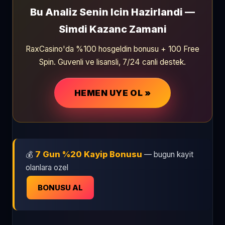
Bu Analiz Senin Icin Hazirlandi —
Simdi Kazanc Zamani
RaxCasino'da %100 hosgeldin bonusu + 100 Free
Spin. Guvenli ve lisansli, 7/24 canli destek.
HEMEN UYE OL »
7 Gun %20 Kayip Bonusu
💰
— bugun kayit
olanlara ozel
BONUSU AL