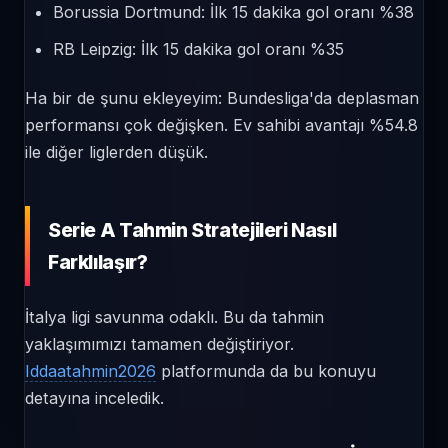
Borussia Dortmund: İlk 15 dakika gol oranı %38
RB Leipzig: İlk 15 dakika gol oranı %35
Ha bir de şunu ekleyeyim: Bundesliga'da deplasman
performansı çok değişken. Ev sahibi avantajı %54.8
ile diğer liglerden düşük.
Serie A Tahmin Stratejileri Nasıl
Farklılaşır?
İtalya ligi savunma odaklı. Bu da tahmin
yaklaşımımızı tamamen değiştiriyor.
Iddaatahmin2026
platformunda da bu konuyu
detayına inceledik.