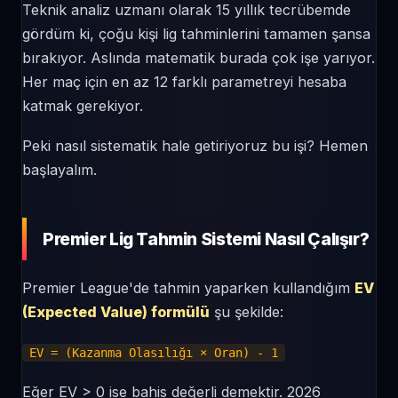
Teknik analiz uzmanı olarak 15 yıllık tecrübemde
gördüm ki, çoğu kişi lig tahminlerini tamamen şansa
bırakıyor. Aslında matematik burada çok işe yarıyor.
Her maç için en az 12 farklı parametreyi hesaba
katmak gerekiyor.
Peki nasıl sistematik hale getiriyoruz bu işi? Hemen
başlayalım.
Premier Lig Tahmin Sistemi Nasıl Çalışır?
Premier League'de tahmin yaparken kullandığım
EV
(Expected Value) formülü
şu şekilde:
EV = (Kazanma Olasılığı × Oran) - 1
Eğer EV > 0 ise bahis değerli demektir. 2026