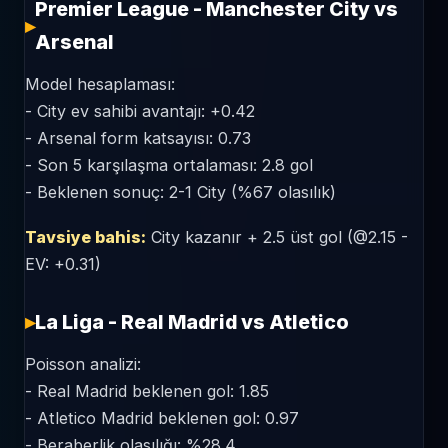
Premier League - Manchester City vs
Arsenal
Model hesaplaması:
- City ev sahibi avantajı: +0.42
- Arsenal form katsayısı: 0.73
- Son 5 karşılaşma ortalaması: 2.8 gol
- Beklenen sonuç: 2-1 City (%67 olasılık)
Tavsiye bahis:
City kazanır + 2.5 üst gol (@2.15 -
EV: +0.31)
La Liga - Real Madrid vs Atletico
Poisson analizi:
- Real Madrid beklenen gol: 1.85
- Atletico Madrid beklenen gol: 0.97
- Beraberlik olasılığı: %28.4