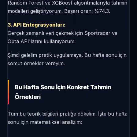
Random Forest ve XGBoost algoritmalarıyla tahmin
modelleri geliştiriyorum. Başarı oranı %74.3.
3. API Entegrasyonları:
Gerçek zamanlı veri çekmek için Sportradar ve
Opta API'larını kullanıyorum.
Şimdi gelelim pratik uygulamaya. Bu hafta sonu için
somut örnekler vereyim.
Bu Hafta Sonu İçin Konkret Tahmin
Örnekleri
Tüm bu teorik bilgileri pratiğe dökelim. İşte bu hafta
sonu için matematiksel analizim: