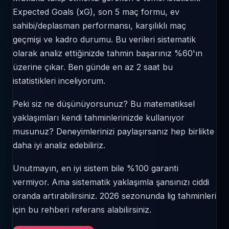
Expected Goals (xG), son 5 maç formu, ev
sahibi/deplasman performansı, karşılıklı maç
geçmişi ve kadro durumu. Bu verileri sistematik
olarak analiz ettiğinizde tahmin başarınız %60'ın
üzerine çıkar. Ben günde en az 2 saat bu
istatistikleri inceliyorum.
Peki siz ne düşünüyorsunuz? Bu matematiksel
yaklaşımları kendi tahminlerinizde kullanıyor
musunuz? Deneyimlerinizi paylaşırsanız hep birlikte
daha iyi analiz edebiliriz.
Unutmayın, en iyi sistem bile %100 garanti
vermiyor. Ama sistematik yaklaşımla şansınızı ciddi
oranda artırabilirsiniz. 2026 sezonunda lig tahminleri
için bu rehberi referans alabilirsiniz.