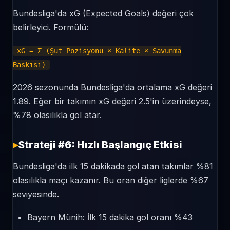
Bundesliga'da xG (Expected Goals) değeri çok
belirleyici. Formülü:
xG = Σ (Şut Pozisyonu × Kalite × Savunma
Baskısı)
2026 sezonunda Bundesliga'da ortalama xG değeri
1.89. Eğer bir takımın xG değeri 2.5'in üzerindeyse,
%78 olasılıkla gol atar.
Strateji #6: Hızlı Başlangıç Etkisi
Bundesliga'da ilk 15 dakikada gol atan takımlar %81
olasılıkla maçı kazanır. Bu oran diğer liglerde %67
seviyesinde.
Bayern Münih: İlk 15 dakika gol oranı %43