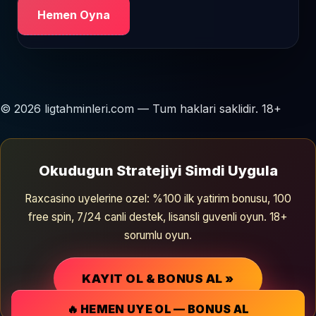
Hemen Oyna
© 2026 ligtahminleri.com — Tum haklari saklidir. 18+
Okudugun Stratejiyi Simdi Uygula
Raxcasino uyelerine ozel: %100 ilk yatirim bonusu, 100
free spin, 7/24 canli destek, lisansli guvenli oyun. 18+
sorumlu oyun.
KAYIT OL & BONUS AL »
🔥 HEMEN UYE OL — BONUS AL