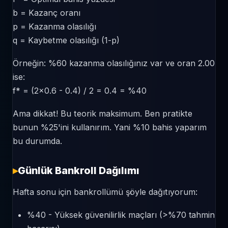
b = Kazanç oranı
p = Kazanma olasılığı
q = Kaybetme olasılığı (1-p)
Örneğin: %60 kazanma olasılığınız var ve oran 2.00
ise:
f* = (2×0.6 - 0.4) / 2 = 0.4 = %40
Ama dikkat! Bu teorik maksimum. Ben pratikte
bunun %25'ini kullanırım. Yani %10 bahis yaparım
bu durumda.
Günlük Bankroll Dağılımı
Hafta sonu için bankrollümü şöyle dağıtıyorum:
%40 - Yüksek güvenilirlik maçları (>%70 tahmin