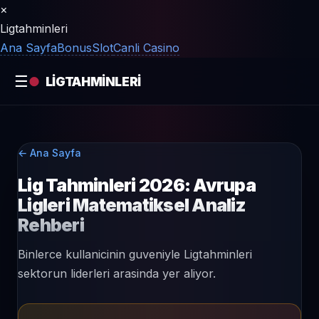
×
Ligtahminleri
Ana Sayfa
Bonus
Slot
Canli Casino
☰
LIGTAHMINLERI
← Ana Sayfa
Lig Tahminleri 2026: Avrupa
Ligleri Matematiksel Analiz
Rehberi
Binlerce kullanicinin guveniyle Ligtahminleri
sektorun liderleri arasinda yer aliyor.