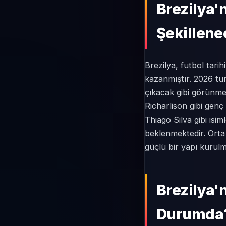
Brezilya'
Şekillene
Brezilya, futbol tari
kazanmıştır. 2026 tur
çıkacak gibi görünme
Richarlison gibi gen
Thiago Silva gibi isi
beklenmektedir. Orta
güçlü bir yapı kurul
Brezilya'
Durumda