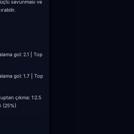
güçlü savunması ve
rabilir.
alama gol: 2.1 | Top
alama gol: 1.7 | Top
uptan çıkma: 1:2.5
:4 (25%)