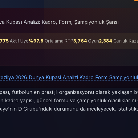
ya Kupası Analizi: Kadro, Form, Şampiyonluk Şansı
,775
Aktif Uye
%97.8
Ortalama RTP
3,764
Oyun
2,384
Gunluk Kaz
rezilya 2026 Dunya Kupasi Analizi Kadro Form Sampiyonlu
sı, futbolun en prestijli organizasyonu olarak yaklaşan bü
n kadro yapısı, güncel formu ve şampiyonluk olasılıklarını d
iye'nin D Grubu'ndaki durumunu da inceleyecek, istatistiksel 