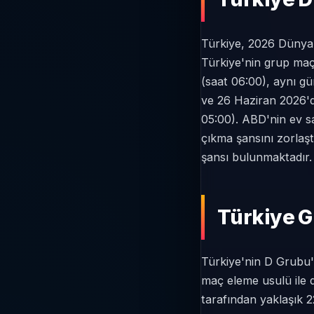
Türkiye, 2026 Dünya 
Türkiye'nin grup maçl
(saat 06:00), aynı g
ve 26 Haziran 2026'
05:00). ABD'nin ev sa
çıkma şansını zorlaşt
şansı bulunmaktadır.
Türkiye Gr
Türkiye'nin D Grubu'
maç eleme usulü ile d
tarafından yaklaşık 