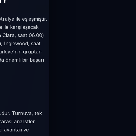
lya ile eşleşmiştir.
 ile karşılaşacak
 Clara, saat 06:00)
, Inglewood, saat
Türkiye'nin gruptan
da önemli bir başarı
udur. Turnuva, tek
arası analistler
i avantajı ve