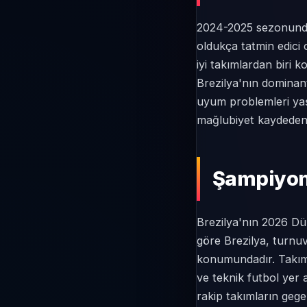
2024-2025 sezonunda
oldukça tatmin edic
iyi takımlardan biri 
Brezilya'nın domina
uyum problemleri yaşa
mağlubiyet kaydeden 
Şampiyonl
Brezilya'nın 2026 Dün
göre Brezilya, turnu
konumundadır. Takımı
ve teknik futbol yer 
rakip takımların gege