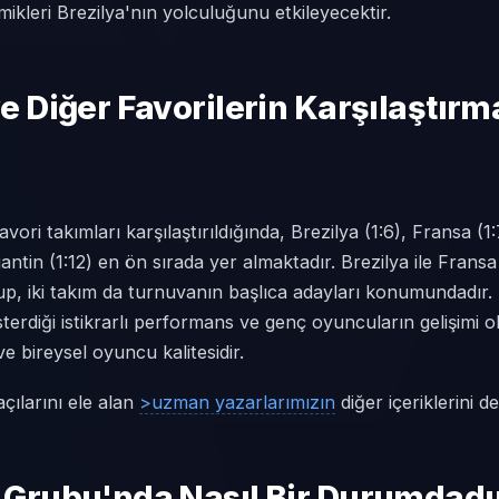
mikleri Brezilya'nın yolculuğunu etkileyecektir.
e Diğer Favorilerin Karşılaştırm
ri takımları karşılaştırıldığında, Brezilya (1:6), Fransa (1:7)
antin (1:12) en ön sırada yer almaktadır. Brezilya ile Fransa
, iki takım da turnuvanın başlıca adayları konumundadır. B
erdiği istikrarlı performans ve genç oyuncuların gelişimi o
e bireysel oyuncu kalitesidir.
çılarını ele alan
>uzman yazarlarımızın
diğer içeriklerini de
 Grubu'nda Nasıl Bir Durumdadı