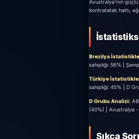
Avustralya'nın güçlü
kontratatak hattı, eğe
İstatistik
Brezilya İstatistikle
sahipliği: 58% | Şamp
Türkiye İstatistikler
sahipliği: 45% | D G
D Grubu Analizi:
ABD
(40%) | Avustralya -
Sıkça Sor