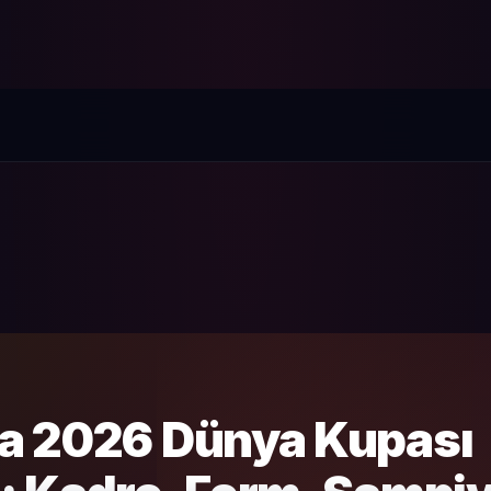
ya 2026 Dünya Kupası