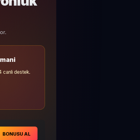
yonluk
or.
amani
 canli destek.
BONUSU AL