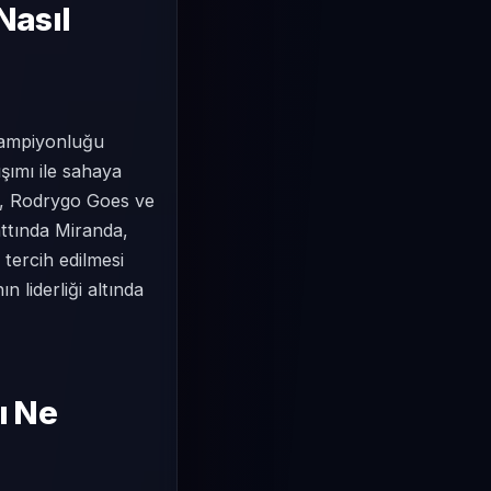
Nasıl
 şampiyonluğu
şımı ile sahaya
or, Rodrygo Goes ve
ttında Miranda,
 tercih edilmesi
liderliği altında
ı Ne